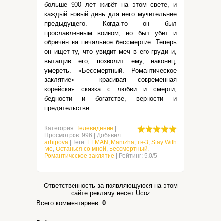
больше 900 лет живёт на этом свете, и
каждый новый день для него мучительнее
предыдущего. Когда-то он был
прославленным воином, но был убит и
обречён на печальное бессмертие. Теперь
он ищет ту, что увидит меч в его груди и,
вытащив его, позволит ему, наконец,
умереть. «Бессмертный. Романтическое
заклятие» - красивая современная
корейская сказка о любви и смерти,
бедности и богатстве, верности и
предательстве.
Категория
:
Телевидение
|
Просмотров
:
996
|
Добавил
:
arhipova
|
Теги
:
ELMAN
,
Manizha
,
тв-3
,
Stay With
Me
,
Останься со мной
,
Бессмертный.
Романтическое заклятие
|
Рейтинг
:
5.0
/
5
Ответственность за появляющуюся на этом
сайте рекламу несет Ucoz
Всего комментариев
:
0