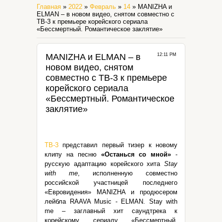
Главная
»
2022
»
Февраль
»
14
» MANIZHA и
ELMAN – в новом видео, снятом совместно с
ТВ-3 к премьере корейского сериала
«Бессмертный. Романтическое заклятие»
MANIZHA и ELMAN – в
12:11 PM
новом видео, снятом
совместно с ТВ-3 к премьере
корейского сериала
«Бессмертный. Романтическое
заклятие»
ТВ-3
представил первый тизер к новому
клипу на песню
«Останься со мной»
-
русскую адаптацию корейского хита
Stay
with me
, исполненную совместно
российской участницей последнего
«Евровидения» MANIZHA и продюсером
лейбла RAAVA Music - ELMAN. Stay with
me – заглавный хит саундтрека к
корейскому сериалу «Бессмертный.