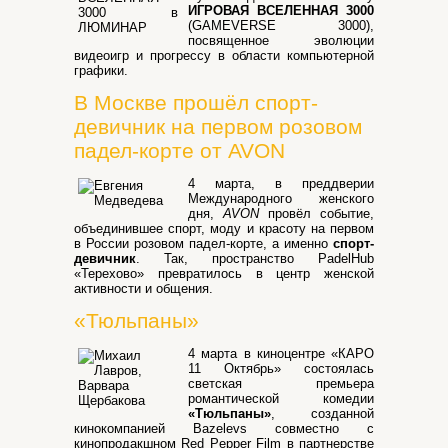
ИГРОВАЯ ВСЕЛЕННАЯ 3000
(GAMEVERSE 3000),
посвященное эволюции
видеоигр и прогрессу в области компьютерной
графики.
В Москве прошёл спорт-
девичник на первом розовом
падел-корте от AVON
4 марта, в преддверии
Международного женского
дня,
AVON
провёл событие,
объединившее спорт, моду и красоту на первом
в России розовом падел-корте, а именно
спорт-
девичник
. Так, пространство PadelHub
«Терехово» превратилось в центр женской
активности и общения.
«Тюльпаны»
4 марта в киноцентре «КАРО
11 Октябрь» состоялась
светская премьера
романтической комедии
«Тюльпаны»
, созданной
кинокомпанией Bazelevs совместно с
кинопродакшном Red Pepper Film в партнерстве