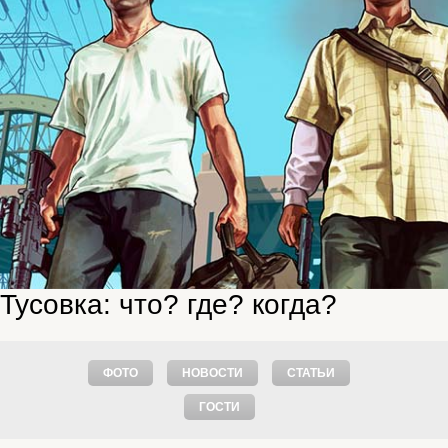
Тусовка: что? где? когда?
ФОТО
НОВОСТИ
СТАТЬИ
ГОСТИ