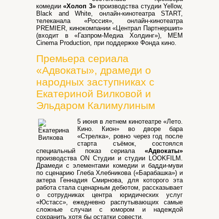
комедии
«Холоп 3»
производства студии Yellow,
Black and White, онлайн-кинотеатра START,
телеканала «Россия», онлайн-кинотеатра
PREMIER, кинокомпании «Централ Партнершип»
(входит в «Газпром-Медиа Холдинг»), MEM
Cinema Production, при поддержке Фонда кино.
Премьера сериала
«Адвокаты», драмеди о
народных заступниках с
Екатериной Вилковой и
Эльдаром Калимулиным
5 июня в летнем кинотеатре «Лето.
Кино. Кион» во дворе бара
«Стрелка», ровно через год после
старта съёмок, состоялся
специальный показ сериала
«Адвокаты»
производства ON Студии и студии LOOKFILM.
Драмеди с элементами комедии и бадди-муви
по сценарию Глеба Хлебникова («Барабашка») и
актера Геннадия Смирнова, для которого эта
работа стала сценарным дебютом, рассказывает
о сотрудниках центра юридических услуг
«Юстасс», ежедневно распутывающих самые
сложные случаи с юмором и надеждой
сохранить хотя бы остатки совести.