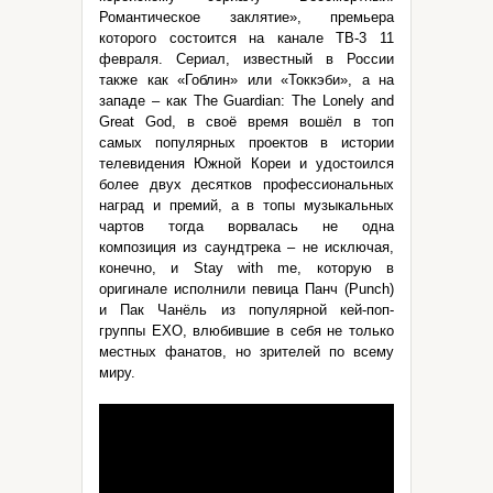
Романтическое заклятие», премьера
которого состоится на канале ТВ-3 11
февраля. Сериал, известный в России
также как «Гоблин» или «Токкэби», а на
западе – как The Guardian: The Lonely and
Great God, в своё время вошёл в топ
самых популярных проектов в истории
телевидения Южной Кореи и удостоился
более двух десятков профессиональных
наград и премий, а в топы музыкальных
чартов тогда ворвалась не одна
композиция из саундтрека – не исключая,
конечно, и Stay with me, которую в
оригинале исполнили певица Панч (Punch)
и Пак Чанёль из популярной кей-поп-
группы EXO, влюбившие в себя не только
местных фанатов, но зрителей по всему
миру.