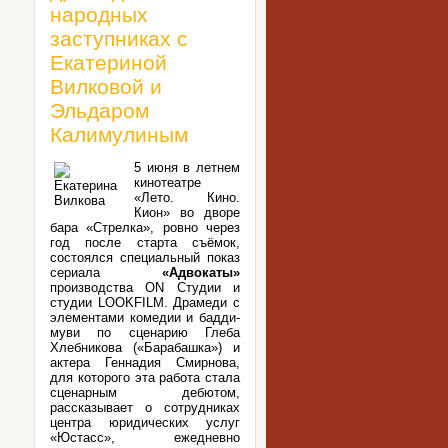
народных
заступниках с
Екатериной
Вилковой и
Эльдаром
Калимулиным
5 июня в летнем
кинотеатре
«Лето. Кино.
Кион» во дворе
бара «Стрелка», ровно через
год после старта съёмок,
состоялся специальный показ
сериала
«Адвокаты»
производства ON Студии и
студии LOOKFILM. Драмеди с
элементами комедии и бадди-
муви по сценарию Глеба
Хлебникова («Барабашка») и
актера Геннадия Смирнова,
для которого эта работа стала
сценарным дебютом,
рассказывает о сотрудниках
центра юридических услуг
«Юстасс», ежедневно