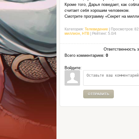
Кроме того, Дарья поведает, как собл
считает себя хорошим человеком.
Смотрите программу «Секрет на миллио
Категория
:
Телевидение
|
Просмотров
:
82
миллион
,
НТВ
|
Рейтинг
:
5.0
/
4
Ответственность 
Всего комментариев
:
0
Войдите:
ОТПРАВИТЬ