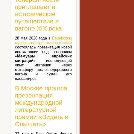
приглашает в
историческое
путешествие в
вагоне XIX века
28 мая 2026 года в
Еврейском
музее и центре толерантности
состоялась презентация новой
инсталляции под названием
«Мемуары еврейских
миграций»
, исследующей
опыт миграции через
метафору железнодорожного
вагона и судеб его
пассажиров.
В Москве прошла
презентация
международной
литературной
премии «Видеть и
Слышать»
27 мая в Российском фонде