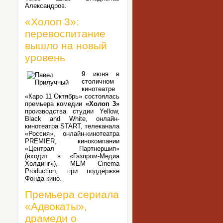
Александров.
«Холоп 3»:
перевоспитание
вышло на новый
уровень
9 июня в
столичном
кинотеатре
«Каро 11 Октябрь» состоялась
премьера комедии
«Холоп 3»
производства студии Yellow,
Black and White, онлайн-
кинотеатра START, телеканала
«Россия», онлайн-кинотеатра
PREMIER, кинокомпании
«Централ Партнершип»
(входит в «Газпром-Медиа
Холдинг»), MEM Cinema
Production, при поддержке
Фонда кино.
Премьера сериала
«Адвокаты»,
драмеди о