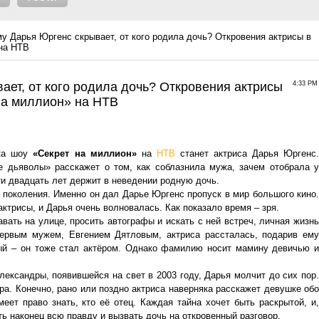
у Дарья Юргенс скрывает, от кого родила дочь? Откровения актрисы в
на НТВ
ает, от кого родила дочь? Откровения актрисы
4:33 PM
на миллион» на НТВ
ска шоу
«Секрет на миллион»
на
НТВ
станет актриса Дарья Юргенс
 дьяволы» расскажет о том, как соблазнила мужа, зачем отобрала у
и двадцать лет держит в неведении родную дочь.
поколения. Именно он дал Дарье Юргенс пропуск в мир большого кино.
трисы, и Дарья очень волновалась. Как показало время – зря.
вать на улице, просить автографы и искать с ней встреч, личная жизнь
первым мужем, Евгением Дятловым, актриса рассталась, подарив ему
ый – он тоже стал актёром. Однако фамилию носит мамину девичью и
лександры, появившейся на свет в 2003 году, Дарья молчит до сих пор.
ра. Конечно, рано или поздно актриса наверняка расскажет девушке обо
еет право знать, кто её отец. Каждая тайна хочет быть раскрытой, и,
ь наконец всю правду и вызвать дочь на откровенный разговор.