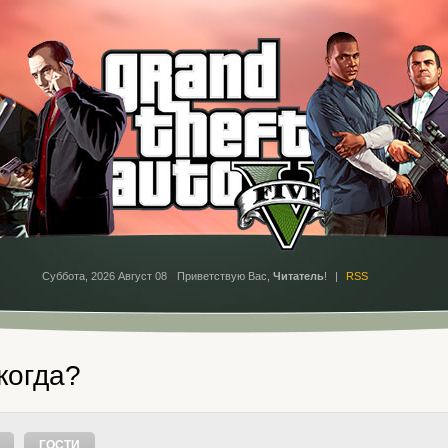
Суббота, 2026 Август 08
Приветствую Вас
,
Читатель
!
|
RSS
 когда?
ГОСТИ