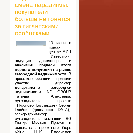
смена парадигмы:
покупатели
больше не гонятся
за гигантскими
особняками
10 июня в
пресс-
центре МИЦ
«Известия»
ведущие девелоперы и
аналитики подвели
итоги
первого полугодия на рынке
загородной недвижимости
. В
пресс-конференции приняли
участие директор
департамента загородной
недвижимости NF GROUP
Татьяна Алексеева,
руководитель проекта
«Пирогово Коллекция» Сергей
Глебов (девелопер DATA),
гольф-архитектор,
руководитель компании RG
Design Михаил Пучков и
основатель проектного бюро
Value 11.19 Владислав