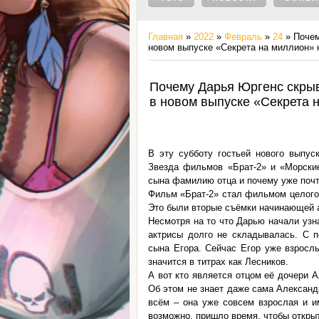
Главная
»
2022
»
Февраль
»
24
» Почем
новом выпуске «Секрета на миллион» 
Почему Дарья Юргенс скрыв
в новом выпуске «Секрета 
В эту субботу гостьей нового выпу
Звезда фильмов «Брат-2» и «Морские
сына фамилию отца и почему уже почт
Фильм «Брат-2» стал фильмом целого 
Это были вторые съёмки начинающей ак
Несмотря на то что Дарью начали узна
актрисы долго не складывалась. С 
сына Егора. Сейчас Егор уже взросл
значится в титрах как Лесников.
А вот кто является отцом её дочери А
Об этом не знает даже сама Александ
всём – она уже совсем взрослая и им
возможно, пришло время, чтобы открыт