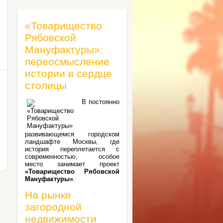
«Товарищество
Рябовской
Мануфактуры»:
переосмысление
истории в сердце
столицы
В постоянно
развивающемся городском
ландшафте Москвы, где
история переплетается с
современностью, особое
место занимает проект
«Товарищество Рябовской
Мануфактуры»
.
На рынке
загородной
недвижимости