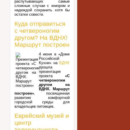
распутывающих самые
сложные случаи с юмором и
надеждой сохранить хотя бы
остатки совести.
Куда отправиться
с четвероногим
другом? На ВДНХ!
Маршрут построен
4 июня в «Доме
Российской
Кухни» на
ВДНХ
прошла
презентация
проекта
«С
четвероногим
другом на
ВДНХ. Маршрут
построен»
, посвященная
развитию комфортной
городской среды для
владельцев питомцев.
Еврейский музей и
центр
толерантности