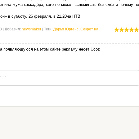
азнила мужа-каскадёра, кого не может вспоминать без слёз и почему не
н» в субботу, 26 февраля, в 21.20на НТВ!
8
|
Добавил
:
newsmaker
|
Теги
:
Дарья Юргенс
,
Секрет на
за появляющуюся на этом сайте рекламу несет Ucoz