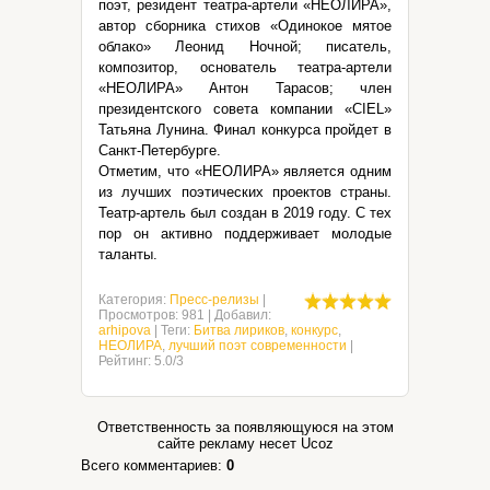
поэт, резидент театра-артели «НЕОЛИРА»,
автор сборника стихов «Одинокое мятое
облако» Леонид Ночной; писатель,
композитор, основатель театра-артели
«НЕОЛИРА» Антон Тарасов; член
президентского совета компании «CIEL»
Татьяна Лунина. Финал конкурса пройдет в
Санкт-Петербурге.
Отметим, что «НЕОЛИРА» является одним
из лучших поэтических проектов страны.
Театр-артель был создан в 2019 году. С тех
пор он активно поддерживает молодые
таланты.
Категория
:
Пресс-релизы
|
Просмотров
:
981
|
Добавил
:
arhipova
|
Теги
:
Битва лириков
,
конкурс
,
НЕОЛИРА
,
лучший поэт современности
|
Рейтинг
:
5.0
/
3
Ответственность за появляющуюся на этом
сайте рекламу несет Ucoz
Всего комментариев
:
0