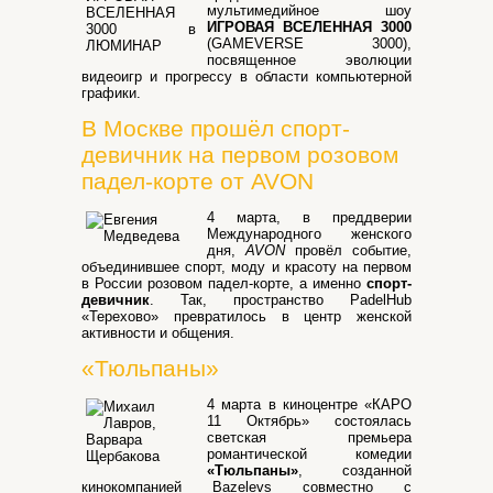
мультимедийное шоу
ИГРОВАЯ ВСЕЛЕННАЯ 3000
(GAMEVERSE 3000),
посвященное эволюции
видеоигр и прогрессу в области компьютерной
графики.
В Москве прошёл спорт-
девичник на первом розовом
падел-корте от AVON
4 марта, в преддверии
Международного женского
дня,
AVON
провёл событие,
объединившее спорт, моду и красоту на первом
в России розовом падел-корте, а именно
спорт-
девичник
. Так, пространство PadelHub
«Терехово» превратилось в центр женской
активности и общения.
«Тюльпаны»
4 марта в киноцентре «КАРО
11 Октябрь» состоялась
светская премьера
романтической комедии
«Тюльпаны»
, созданной
кинокомпанией Bazelevs совместно с