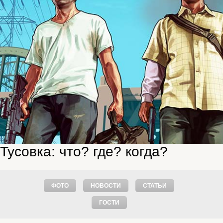
Тусовка: что? где? когда?
ФОТО
НОВОСТИ
СТАТЬИ
ГОСТИ