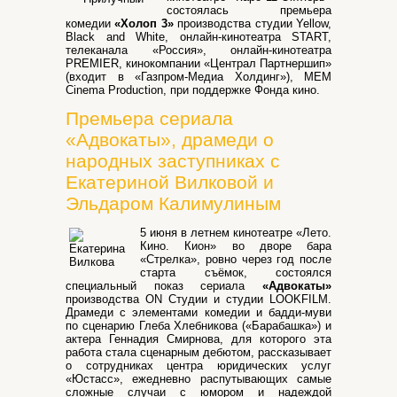
состоялась премьера
комедии
«Холоп 3»
производства студии Yellow,
Black and White, онлайн-кинотеатра START,
телеканала «Россия», онлайн-кинотеатра
PREMIER, кинокомпании «Централ Партнершип»
(входит в «Газпром-Медиа Холдинг»), MEM
Cinema Production, при поддержке Фонда кино.
Премьера сериала
«Адвокаты», драмеди о
народных заступниках с
Екатериной Вилковой и
Эльдаром Калимулиным
5 июня в летнем кинотеатре «Лето.
Кино. Кион» во дворе бара
«Стрелка», ровно через год после
старта съёмок, состоялся
специальный показ сериала
«Адвокаты»
производства ON Студии и студии LOOKFILM.
Драмеди с элементами комедии и бадди-муви
по сценарию Глеба Хлебникова («Барабашка») и
актера Геннадия Смирнова, для которого эта
работа стала сценарным дебютом, рассказывает
о сотрудниках центра юридических услуг
«Юстасс», ежедневно распутывающих самые
сложные случаи с юмором и надеждой