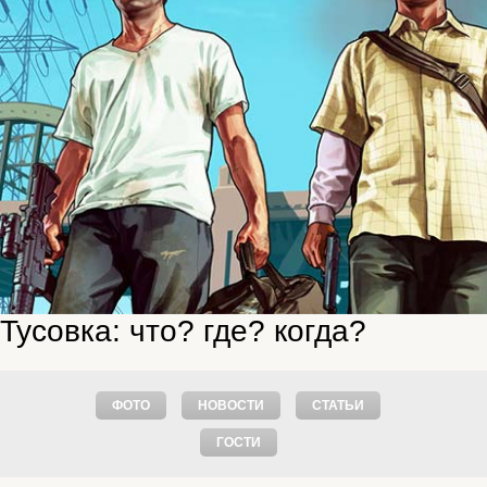
Тусовка: что? где? когда?
ФОТО
НОВОСТИ
СТАТЬИ
ГОСТИ