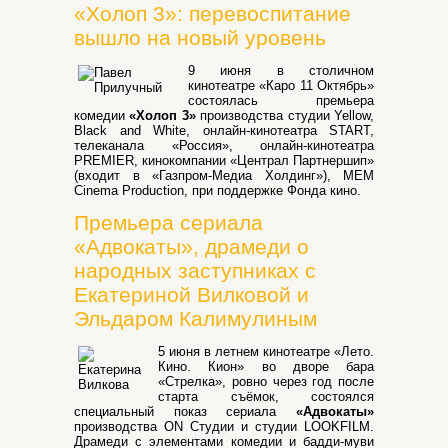
«Холоп 3»: перевоспитание
вышло на новый уровень
9 июня в столичном
кинотеатре «Каро 11 Октябрь»
состоялась премьера
комедии
«Холоп 3»
производства студии Yellow,
Black and White, онлайн-кинотеатра START,
телеканала «Россия», онлайн-кинотеатра
PREMIER, кинокомпании «Централ Партнершип»
(входит в «Газпром-Медиа Холдинг»), MEM
Cinema Production, при поддержке Фонда кино.
Премьера сериала
«Адвокаты», драмеди о
народных заступниках с
Екатериной Вилковой и
Эльдаром Калимулиным
5 июня в летнем кинотеатре «Лето.
Кино. Кион» во дворе бара
«Стрелка», ровно через год после
старта съёмок, состоялся
специальный показ сериала
«Адвокаты»
производства ON Студии и студии LOOKFILM.
Драмеди с элементами комедии и бадди-муви