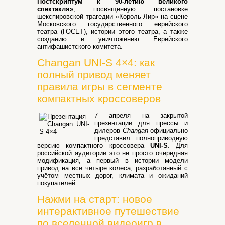
Постскриптум к 90-летию великого
спектакля»
, посвященную постановке
шекспировской трагедии «Король Лир» на сцене
Московского государственного еврейского
театра (ГОСЕТ), истории этого театра, а также
созданию и уничтожению Еврейского
антифашистского комитета.
Changan UNI-S 4×4: как
полный привод меняет
правила игры в сегменте
компактных кроссоверов
7 апреля на закрытой
презентации для прессы и
дилеров
Changan
официально
представил полноприводную
версию компактного кроссовера
UNI-S
. Для
российской аудитории это не просто очередная
модификация, а первый в истории модели
привод на все четыре колеса, разработанный с
учётом местных дорог, климата и ожиданий
покупателей.
Нажми на старт: новое
интерактивное путешествие
по вселенной видеоигр в