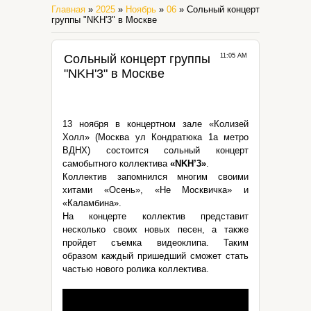
Главная
»
2025
»
Ноябрь
»
06
» Сольный концерт
группы "NKH'3" в Москве
Сольный концерт группы
11:05 AM
"NKH'3" в Москве
13 ноября в концертном зале «Колизей
Холл» (Москва ул Кондратюка 1а метро
ВДНХ) состоится сольный концерт
самобытного коллектива
«NKH’3»
.
Коллектив запомнился многим своими
хитами «Осень», «Не Москвичка» и
«Каламбина».
На концерте коллектив представит
несколько своих новых песен, а также
пройдет съемка видеоклипа. Таким
образом каждый пришедший сможет стать
частью нового ролика коллектива.