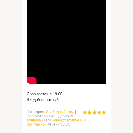
Сбор гостей в 19.00
Вход бесплатный.
Категория
:
Свободный вход
|
Просмотров
:
849
|
Добавил
:
arhipova
|
Теги
:
концерт группы NKH3
,
бесплатно
|
Рейтинг
:
5.0
/
3