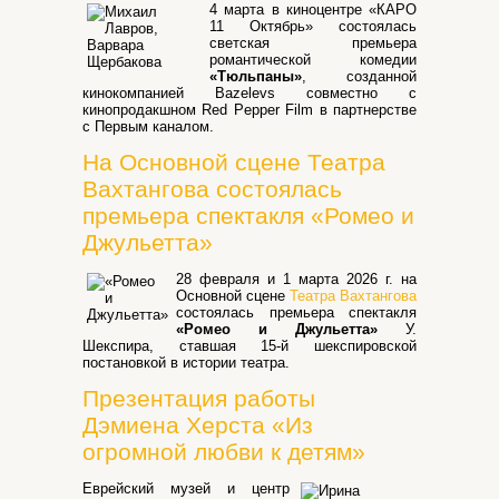
4 марта в киноцентре «КАРО
11 Октябрь» состоялась
светская премьера
романтической комедии
«Тюльпаны»
, созданной
кинокомпанией Bazelevs совместно с
кинопродакшном Red Pepper Film в партнерстве
с Первым каналом.
На Основной сцене Театра
Вахтангова состоялась
премьера спектакля «Ромео и
Джульетта»
28 февраля и 1 марта 2026 г. на
Основной сцене
Театра Вахтангова
состоялась премьера спектакля
«Ромео и Джульетта»
У.
Шекспира, ставшая 15-й шекспировской
постановкой в истории театра.
Презентация работы
Дэмиена Херста «Из
огромной любви к детям»
Еврейский музей и центр