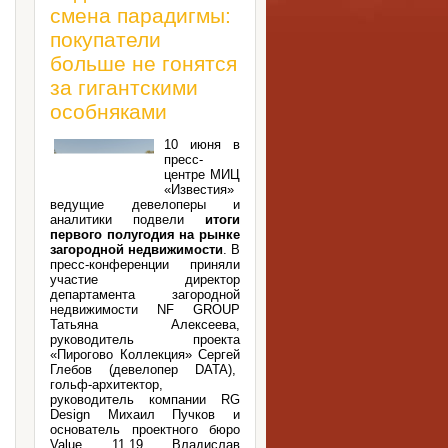
смена парадигмы:
покупатели
больше не гонятся
за гигантскими
особняками
10 июня в
пресс-
центре МИЦ
«Известия»
ведущие девелоперы и
аналитики подвели
итоги
первого полугодия на рынке
загородной недвижимости
. В
пресс-конференции приняли
участие директор
департамента загородной
недвижимости NF GROUP
Татьяна Алексеева,
руководитель проекта
«Пирогово Коллекция» Сергей
Глебов (девелопер DATA),
гольф-архитектор,
руководитель компании RG
Design Михаил Пучков и
основатель проектного бюро
Value 11.19 Владислав