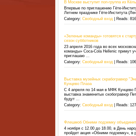
В Москве выступит поп-группа из Кёль
Впервые по приглашению Гёте-Институт
Летнем празднике Гёте-Института (Лен
Category:
Свободный вход
| Reads: 816
«Зеленые команды» готовятся к старт
сезон субботников
23 апреля 2016 года во всех московс
команды» Coca-Cola Hellenic примут у
приглашаю
...
Category:
Свободный вход
| Reads: 106
Выставка музейных скрабогравюр "Энц
Кунцево Плаза
С 4 апреля по 14 мая в МФК Кунцево 
выставка знаменитых скобогравюр Пет
будут
...
Category:
Свободный вход
| Reads: 127
Флешмоб Обними подземку объединит
4 ноября с 12.00 до 18.00, в День на
пройдет акция «Обними подземку», в 