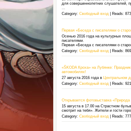
для совершеннолетних слушателей, пр
...
Category:
Свободный вход
| Reads: 873
Первая «Беседа с писателями о старо
Осенью 2016 года на культурных пло
писателями.
Первая «Беседа с писателями о старо
Category:
Свободный вход
| Reads: 869
«ŠKODA Кроха» на Лубянке: Праздник
автомобилях!
27 августа 2016 года в
Центральном д
Category:
Свободный вход
| Reads: 921
Открывается фотовыставка «Природа 
15 августа в 17.00 на Страстном бул
смотрит на тебя». Жители и гости го
Category:
Свободный вход
| Reads: 777