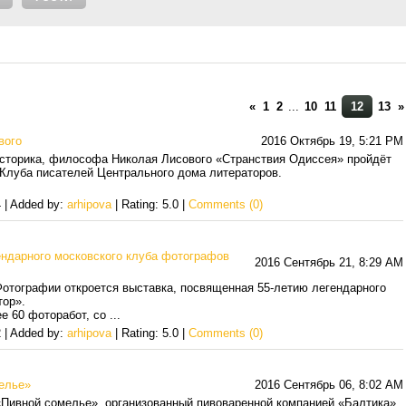
«
1
2
...
10
11
12
13
»
вого
2016 Октябрь 19, 5:21 PM
историка, философа Николая Лисового «Cтранствия Одиссея» пройдёт
 Клуба писателей Центрального дома литераторов.
 | Added by:
arhipova
| Rating: 5.0 |
Comments (0)
ендарного московского клуба фотографов
2016 Сентябрь 21, 8:29 AM
Фотографии откроется выставка, посвященная 55-летию легендарного
тор».
е 60 фоторабот, со
...
 | Added by:
arhipova
| Rating: 5.0 |
Comments (0)
елье»
2016 Сентябрь 06, 8:02 AM
«Пивной сомелье», организованный пивоваренной компанией «Балтика»