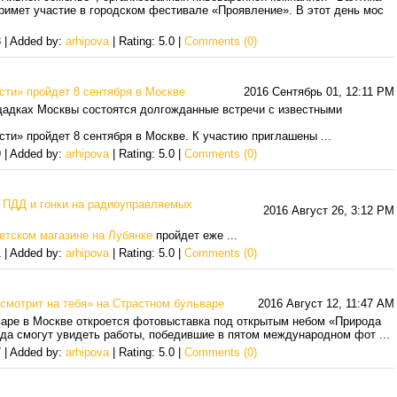
имет участие в городском фестивале «Проявление». В этот день мос
 | Added by:
arhipova
| Rating: 5.0 |
Comments (0)
сти» пройдет 8 сентября в Москве
2016 Сентябрь 01, 12:11 PM
щадках Москвы состоятся долгожданные встречи с известными
сти» пройдет 8 сентября в Москве. К участию приглашены
...
 | Added by:
arhipova
| Rating: 5.0 |
Comments (0)
 ПДД и гонки на радиоуправляемых
2016 Август 26, 3:12 PM
етском магазине на Лубянке
пройдет еже
...
 | Added by:
arhipova
| Rating: 5.0 |
Comments (0)
смотрит на тебя» на Страстном бульваре
2016 Август 12, 11:47 AM
ьваре в Москве откроется фотовыставка под открытым небом «Природа
рода смогут увидеть работы, победившие в пятом международном фот
...
 | Added by:
arhipova
| Rating: 5.0 |
Comments (0)