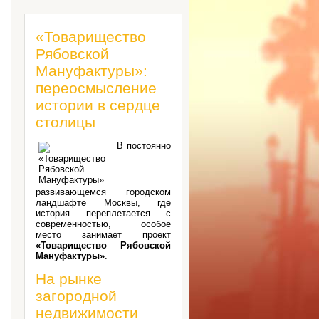
«Товарищество
Рябовской
Мануфактуры»:
переосмысление
истории в сердце
столицы
В постоянно
развивающемся городском
ландшафте Москвы, где
история переплетается с
современностью, особое
место занимает проект
«Товарищество Рябовской
Мануфактуры»
.
На рынке
загородной
недвижимости