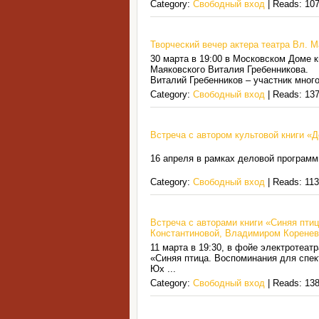
Category:
Свободный вход
| Reads: 107
Творческий вечер актера театра Вл. 
30 марта в 19:00 в Московском Доме к
Маяковского Виталия Гребенникова.
Виталий Гребенников – участник мно
Category:
Свободный вход
| Reads: 137
Встреча с автором культовой книги «
16 апреля в рамках деловой програ
Category:
Свободный вход
| Reads: 113
Встреча с авторами книги «Синяя пти
Константиновой, Владимиром Корене
11 марта в 19:30, в фойе электротеа
«Синяя птица. Воспоминания для спе
Юх
...
Category:
Свободный вход
| Reads: 138