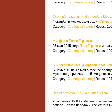
Category:
Свободный вход
| Reads: 107
Осенний праздник «Тбилисоба в Моск
4 октября в московском саду
«Эрмита
Category:
Свободный вход
| Reads: 100
Журфак в Парке Горького
25 мая 2015 года
Парк Горького
и факу
Category:
Свободный вход
| Reads: 109
В Москве пройдет «Нафталиновая но
В ночь с 16 на 17 мая в Москве прой
Музее предпринимателей, меценатов и 
Category:
Свободный вход
| Reads: 104
Новая встреча «Клуба сценаристов»
23 апреля в 19:00 в Московской школе
вечера – показ передачи The Writer