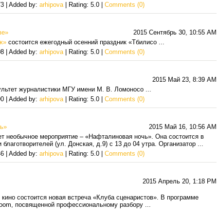
3 | Added by:
arhipova
| Rating: 5.0 |
Comments (0)
ве»
2015 Сентябрь 30, 10:55 AM
ж»
состоится ежегодный осенний праздник «Тбилисо
...
8 | Added by:
arhipova
| Rating: 5.0 |
Comments (0)
2015 Май 23, 8:39 AM
льтет журналистики МГУ имени М. В. Ломоносо
...
0 | Added by:
arhipova
| Rating: 5.0 |
Comments (0)
чь»
2015 Май 16, 10:56 AM
дет необычное мероприятие – «Нафталиновая ночь». Она состоится в
благотворителей (ул. Донская, д.9) с 13 до 04 утра. Организатор
...
6 | Added by:
arhipova
| Rating: 5.0 |
Comments (0)
2015 Апрель 20, 1:18 PM
 кино состоится новая встреча «Клуба сценаристов». В программе
s Room, посвященной профессиональному разбору
...