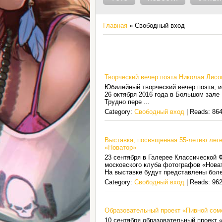
Главная
»
Свободный вход
Творческий вечер поэта Николая Лисо
Юбилейный творческий вечер поэта, 
26 октября 2016 года в Большом зале
Трудно пере
...
Category:
Свободный вход
| Reads: 864
Выставка, посвященная 55-летию лег
«Новатор»
23 сентября в Галерее Классической 
московского клуба фотографов «Нова
На выставке будут представлены боле
Category:
Свободный вход
| Reads: 962
Образовательный проект «Пивной сом
10 сентября образовательный проект 