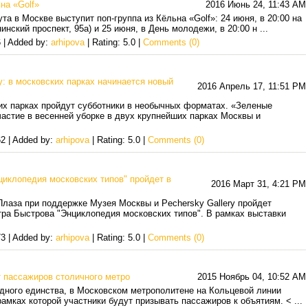
на «Golf»
2016 Июнь 24, 11:43 AM
а в Москве выступит поп-группа из Кёльна «Golf»: 24 июня, в 20:00 на
инский проспект, 95а) и 25 июня, в День молодежи, в 20:00 н
...
 | Added by:
arhipova
| Rating: 5.0 |
Comments (0)
у: в московских парках начинается новый
2016 Апрель 17, 11:51 PM
ких парках пройдут субботники в необычных форматах. «Зеленые
частие в весенней уборке в двух крупнейших парках Москвы и
2 | Added by:
arhipova
| Rating: 5.0 |
Comments (0)
иклопедия московских типов" пройдет в
2016 Март 31, 4:21 PM
Плаза при поддержке Музея Москвы и Pechersky Gallery пройдет
ра Быстрова "Энциклопедия московских типов". В рамках выставки
3 | Added by:
arhipova
| Rating: 5.0 |
Comments (0)
 пассажиров столичного метро
2015 Ноябрь 04, 10:52 AM
родного единства, в Московском метрополитене на Кольцевой линии
рамках которой участники будут призывать пассажиров к объятиям. <
...