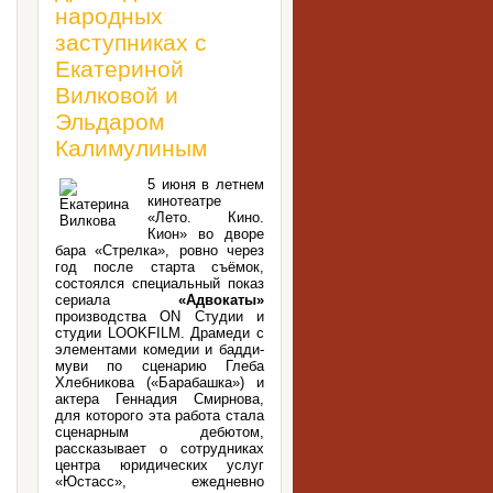
народных
заступниках с
Екатериной
Вилковой и
Эльдаром
Калимулиным
5 июня в летнем
кинотеатре
«Лето. Кино.
Кион» во дворе
бара «Стрелка», ровно через
год после старта съёмок,
состоялся специальный показ
сериала
«Адвокаты»
производства ON Студии и
студии LOOKFILM. Драмеди с
элементами комедии и бадди-
муви по сценарию Глеба
Хлебникова («Барабашка») и
актера Геннадия Смирнова,
для которого эта работа стала
сценарным дебютом,
рассказывает о сотрудниках
центра юридических услуг
«Юстасс», ежедневно