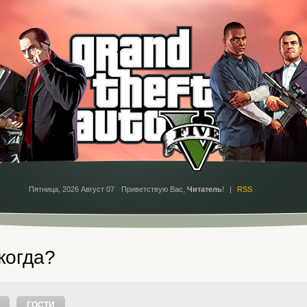
Пятница, 2026 Август 07
Приветствую Вас
,
Читатель
!
|
RSS
 когда?
ГОСТИ