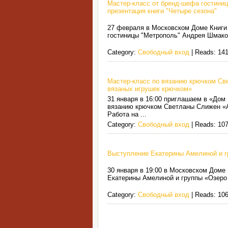
Мастер-класс от бренд-шефа гостини
презентация книги "Четыре сезона"
27 февраля в Московском Доме Книги 
гостиницы "Метрополь" Андрея Шмаков
Category:
Свободный вход
| Reads: 141
Мастер-класс по вязанию крючком Св
вязаных игрушек крючком»
31 января в 16:00 приглашаем в «Дом 
вязанию крючком Светланы Слижен «А
Работа на
...
Category:
Свободный вход
| Reads: 107
Выступление Екатерины Амелиной и г
30 января в 19:00 в Московском Доме
Екатерины Амелиной и группы «Озеро 
Category:
Свободный вход
| Reads: 106