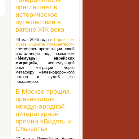
приглашает в
историческое
путешествие в
вагоне XIX века
28 мая 2026 года в
Еврейском
музее и центре толерантности
состоялась презентация новой
инсталляции под названием
«Мемуары еврейских
миграций»
, исследующей
опыт миграции через
метафору железнодорожного
вагона и судеб его
пассажиров.
В Москве прошла
презентация
международной
литературной
премии «Видеть и
Слышать»
27 мая в Российском фонде