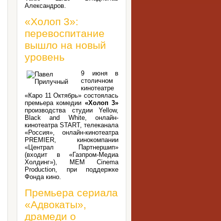
Александров.
«Холоп 3»:
перевоспитание
вышло на новый
уровень
9 июня в
столичном
кинотеатре
«Каро 11 Октябрь» состоялась
премьера комедии
«Холоп 3»
производства студии Yellow,
Black and White, онлайн-
кинотеатра START, телеканала
«Россия», онлайн-кинотеатра
PREMIER, кинокомпании
«Централ Партнершип»
(входит в «Газпром-Медиа
Холдинг»), MEM Cinema
Production, при поддержке
Фонда кино.
Премьера сериала
«Адвокаты»,
драмеди о