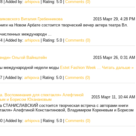
8 | Added by:
arhipova
| Rating: 5.0 |
Comments (0)
Маяковского Виталия Гребенникова
2015 Март 29, 4:28 PM
ниги на Новом Арбате состоится творческий вечер актера театра Вл.
гочисленных международн
...
4 | Added by:
arhipova
| Rating: 5.0 |
Comments (0)
Денди» Ольгой Вайнштейн
2015 Март 26, 0:31 AM
ммы международной недели моды
Estet Fashion Week
...
Читать дальше »
7 | Added by:
arhipova
| Rating: 5.0 |
Comments (0)
ца. Воспоминания для спектакля» Алефтиной
2015 Март 11, 10:44 AM
вым и Борисом Юханановым
тра СТАНИСЛАВСКИЙ состоится творческая встреча с авторами книги
ктакля» Алефтиной Константиновой, Владимиром Кореневым и Борисом
0 | Added by:
arhipova
| Rating: 5.0 |
Comments (0)