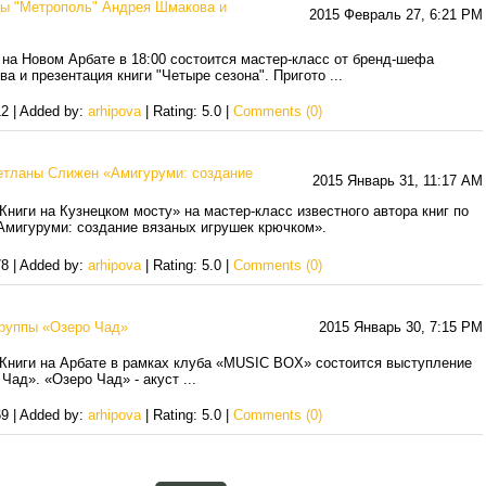
цы "Метрополь" Андрея Шмакова и
2015 Февраль 27, 6:21 PM
на Новом Арбате в 18:00 состоится мастер-класс от бренд-шефа
а и презентация книги "Четыре сезона". Пригото
...
2 | Added by:
arhipova
| Rating: 5.0 |
Comments (0)
етланы Слижен «Амигуруми: создание
2015 Январь 31, 11:17 AM
Книги на Кузнецком мосту» на мастер-класс известного автора книг по
мигуруми: создание вязаных игрушек крючком».
8 | Added by:
arhipova
| Rating: 5.0 |
Comments (0)
руппы «Озеро Чад»
2015 Январь 30, 7:15 PM
 Книги на Арбате в рамках клуба «MUSIC BOX» состоится выступление
Чад». «Озеро Чад» - акуст
...
9 | Added by:
arhipova
| Rating: 5.0 |
Comments (0)