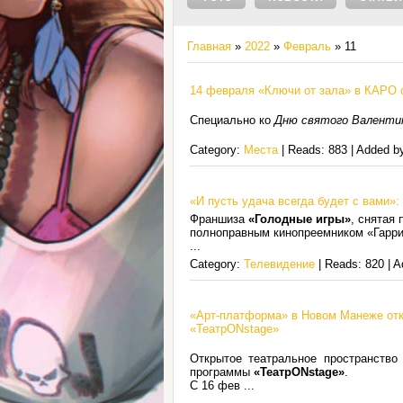
Главная
»
2022
»
Февраль
»
11
14 февраля «Ключи от зала» в КАРО 
Специально ко
Дню святого Валенти
Category:
Места
| Reads: 883 | Added b
«И пусть удача всегда будет с вами»
Франшиза
«Голодные игры»
, снятая
полноправным кинопреемником «Гарри 
...
Category:
Телевидение
| Reads: 820 | 
«Арт-платформа» в Новом Манеже от
«ТеатрONstage»
Открытое театральное пространство
программы
«ТеатрONstage»
.
С 16 фев
...