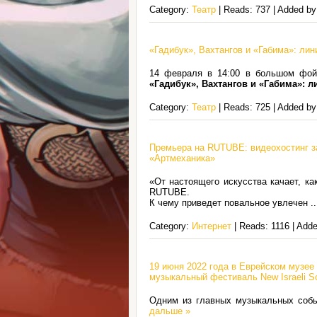
Category:
Театр
| Reads: 737 | Added b
«Гадибук», Вахтангов и «Габима»: лин
14 февраля в 14:00 в большом фойе
«Гадибук», Вахтангов и «Габима»: 
Category:
Театр
| Reads: 725 | Added b
Премьера на RUTUBE: видеохостинг з
«Артмеханика»
«От настоящего искусства качает, ка
RUTUBE.
К чему приведет повальное увлечен
..
Category:
Интернет
| Reads: 1116 | Add
19 июня 2022 года в Еврейском музее
музыкальный фестиваль New Israeli S
Одним из главных музыкальных собы
дальше »