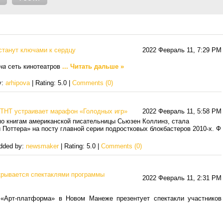
станут ключами к сердцу
2022 Февраль 11, 7:29 PM
на
сеть кинотеатров
...
Читать дальше »
y:
arhipova
| Rating: 5.0 |
Comments (0)
: ТНТ устраивает марафон «Голодных игр»
2022 Февраль 11, 5:58 PM
 по книгам американской писательницы Сьюзен Коллинз, стала
Поттера» на посту главной серии подростковых блокбастеров 2010-х. Ф
Added by:
newsmaker
| Rating: 5.0 |
Comments (0)
крывается спектаклями программы
2022 Февраль 11, 2:31 PM
 «Арт-платформа» в Новом Манеже презентует спектакли участников