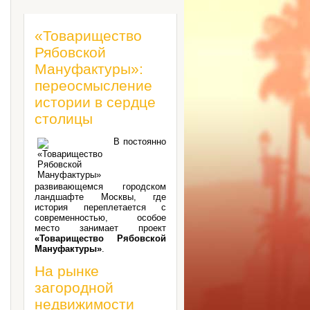
«Товарищество
Рябовской
Мануфактуры»:
переосмысление
истории в сердце
столицы
В постоянно
развивающемся городском
ландшафте Москвы, где
история переплетается с
современностью, особое
место занимает проект
«Товарищество Рябовской
Мануфактуры»
.
На рынке
загородной
недвижимости