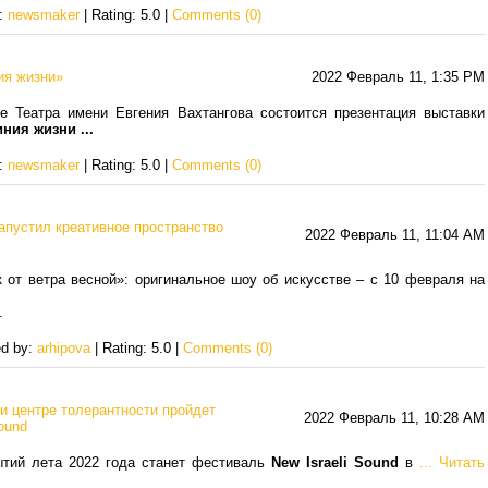
y:
newsmaker
| Rating: 5.0 |
Comments (0)
ия жизни»
2022 Февраль 11, 1:35 PM
 Театра имени Евгения Вахтангова состоится презентация выставки
линия жизни
...
y:
newsmaker
| Rating: 5.0 |
Comments (0)
апустил креативное пространство
2022 Февраль 11, 11:04 AM
к от ветра весной»: оригинальное шоу об искусстве – с 10 февраля на
.
ed by:
arhipova
| Rating: 5.0 |
Comments (0)
 и центре толерантности пройдет
2022 Февраль 11, 10:28 AM
ound
тий лета 2022 года станет фестиваль
New Israeli Sound
в
...
Читать