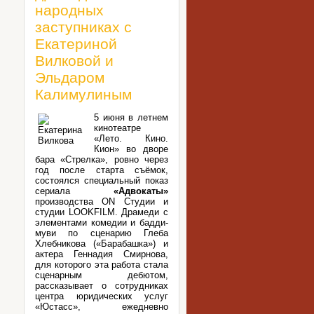
народных
заступниках с
Екатериной
Вилковой и
Эльдаром
Калимулиным
5 июня в летнем
кинотеатре
«Лето. Кино.
Кион» во дворе
бара «Стрелка», ровно через
год после старта съёмок,
состоялся специальный показ
сериала
«Адвокаты»
производства ON Студии и
студии LOOKFILM. Драмеди с
элементами комедии и бадди-
муви по сценарию Глеба
Хлебникова («Барабашка») и
актера Геннадия Смирнова,
для которого эта работа стала
сценарным дебютом,
рассказывает о сотрудниках
центра юридических услуг
«Юстасс», ежедневно