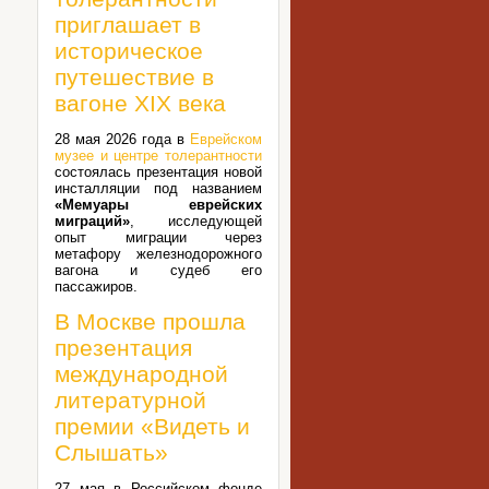
приглашает в
историческое
путешествие в
вагоне XIX века
28 мая 2026 года в
Еврейском
музее и центре толерантности
состоялась презентация новой
инсталляции под названием
«Мемуары еврейских
миграций»
, исследующей
опыт миграции через
метафору железнодорожного
вагона и судеб его
пассажиров.
В Москве прошла
презентация
международной
литературной
премии «Видеть и
Слышать»
27 мая в Российском фонде