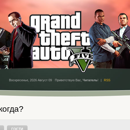
Воскресенье, 2026 Август 09
Приветствую Вас
,
Читатель
!
|
RSS
 когда?
ГОСТИ