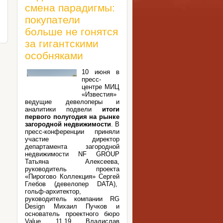
смена парадигмы:
покупатели
больше не гонятся
за гигантскими
особняками
10 июня в
пресс-
центре МИЦ
«Известия»
ведущие девелоперы и
аналитики подвели
итоги
первого полугодия на рынке
загородной недвижимости
. В
пресс-конференции приняли
участие директор
департамента загородной
недвижимости NF GROUP
Татьяна Алексеева,
руководитель проекта
«Пирогово Коллекция» Сергей
Глебов (девелопер DATA),
гольф-архитектор,
руководитель компании RG
Design Михаил Пучков и
основатель проектного бюро
Value 11.19 Владислав