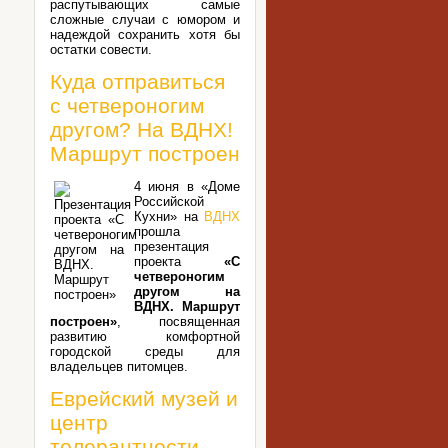
распутывающих самые
сложные случаи с юмором и
надеждой сохранить хотя бы
остатки совести.
Куда отправиться
с четвероногим
другом? На ВДНХ!
Маршрут построен
4 июня в «Доме
Российской
Кухни» на
ВДНХ
прошла
презентация
проекта
«С
четвероногим
другом на
ВДНХ. Маршрут
построен»
, посвященная
развитию комфортной
городской среды для
владельцев питомцев.
Еврейский музей и
центр
толерантности