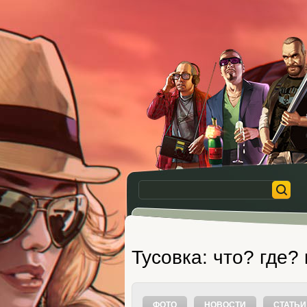
Тусовка: что? где?
ФОТО
НОВОСТИ
СТАТЬИ