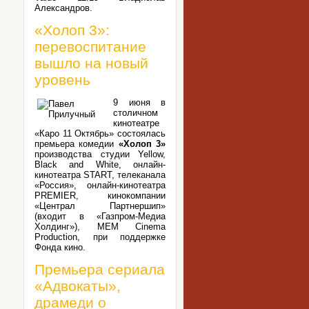
Александров.
«Холоп 3»:
перевоспитание
вышло на новый
уровень
9 июня в
столичном
кинотеатре
«Каро 11 Октябрь» состоялась
премьера комедии
«Холоп 3»
производства студии Yellow,
Black and White, онлайн-
кинотеатра START, телеканала
«Россия», онлайн-кинотеатра
PREMIER, кинокомпании
«Централ Партнершип»
(входит в «Газпром-Медиа
Холдинг»), MEM Cinema
Production, при поддержке
Фонда кино.
Премьера сериала
«Адвокаты»,
драмеди о