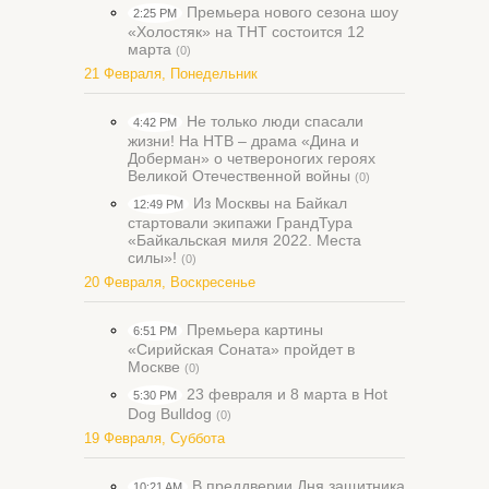
Премьера нового сезона шоу
2:25 PM
«Холостяк» на ТНТ состоится 12
марта
(0)
21 Февраля, Понедельник
Не только люди спасали
4:42 PM
жизни! На НТВ – драма «Дина и
Доберман» о четвероногих героях
Великой Отечественной войны
(0)
Из Москвы на Байкал
12:49 PM
стартовали экипажи ГрандТура
«Байкальская миля 2022. Места
силы»!
(0)
20 Февраля, Воскресенье
Премьера картины
6:51 PM
«Сирийская Соната» пройдет в
Москве
(0)
23 февраля и 8 марта в Hot
5:30 PM
Dog Bulldog
(0)
19 Февраля, Суббота
В преддверии Дня защитника
10:21 AM