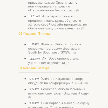
призраке Кузьме Свистулькине
номинирована на премию
«Национальный бестселлер»
(0)
Акселератор женского
11:31 AM
предпринимательства объявил о
запуске своей онлайн-программы по
обучению предпринимательству
(0)
04 Февраля, Пятница
Фильм «Ника» отобран в
1:45 PM
основную программу фестиваля
South by Southwest (SXSW)
(0)
AFI Development стала
11:12 AM
участником экоипотеки
(0)
03 Февраля, Четверг
Уличное искусство и спорт
6:41 PM
обсудили на конференции в ТАСС
(0)
Режиссер Микита Ильинчик
5:24 PM
выпускает спектакль «Вишневый сад»
(0)
Сын Варвары вышел на сцену
3:10 PM
«Две звезды. Отцы и дети» с