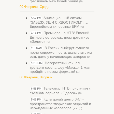
фестиваль New Israeli Sound
(0)
09 Февраля, Среда
Анимационный ситком
5:52 PM
“ЗАБЕЗУ. УШИ С ХВОСТИКОМ” на
Европейском кинорынке EFM
(0)
Премьера на НТВ! Евгений
4:14 PM
Дятлов в остросюжетном детективе
«Золото»
(0)
В России выберут лучшего
11:56 AM
поэта современности: шанс стать им
есть даже у начинающих авторов
(0)
Невероятный финал
10:31 AM
третьего сезона шоу «Маска» 1 мая
пройдёт в новом формате!
(1)
08 Февраля, Вторник
Телеканал НТВ приступил к
6:58 PM
съёмкам сериала «Одесса»
(0)
Культурный центр ЗИЛ -
5:08 PM
пространство творческих открытий и
неожиданных коллабораций
(0)