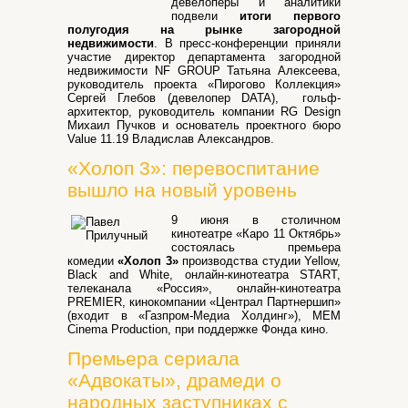
девелоперы и аналитики
подвели
итоги первого
полугодия на рынке загородной
недвижимости
. В пресс-конференции приняли
участие директор департамента загородной
недвижимости NF GROUP Татьяна Алексеева,
руководитель проекта «Пирогово Коллекция»
Сергей Глебов (девелопер DATA), гольф-
архитектор, руководитель компании RG Design
Михаил Пучков и основатель проектного бюро
Value 11.19 Владислав Александров.
«Холоп 3»: перевоспитание
вышло на новый уровень
9 июня в столичном
кинотеатре «Каро 11 Октябрь»
состоялась премьера
комедии
«Холоп 3»
производства студии Yellow,
Black and White, онлайн-кинотеатра START,
телеканала «Россия», онлайн-кинотеатра
PREMIER, кинокомпании «Централ Партнершип»
(входит в «Газпром-Медиа Холдинг»), MEM
Cinema Production, при поддержке Фонда кино.
Премьера сериала
«Адвокаты», драмеди о
народных заступниках с