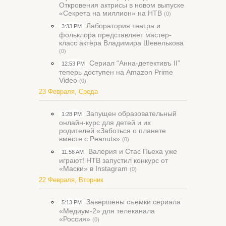
Откровения актрисы в новом выпуске
«Секрета на миллион» на НТВ
(0)
Лаборатория театра и
3:33 PM
фольклора представляет мастер-
класс актёра Владимира Шевелькова
(0)
Сериал “Анна-детективъ II”
12:53 PM
теперь доступен на Amazon Prime
Video
(0)
23 Февраля, Среда
Запущен образовательный
1:28 PM
онлайн-курс для детей и их
родителей «Заботься о планете
вместе с Peanuts»
(0)
Валерия и Стас Пьеха уже
11:58 AM
играют! НТВ запустил конкурс от
«Маски» в Instagram
(0)
22 Февраля, Вторник
Завершены съемки сериала
5:13 PM
«Медиум-2» для телеканала
«Россия»
(0)