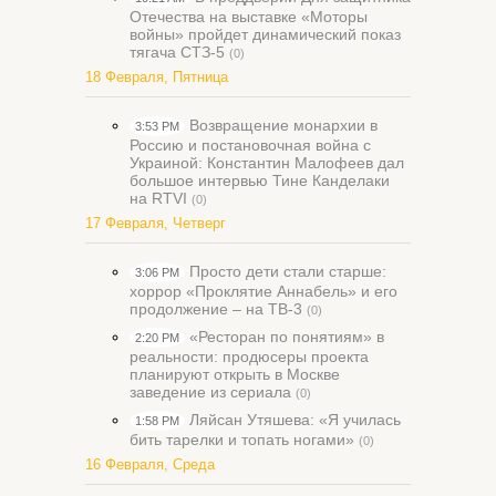
Отечества на выставке «Моторы
войны» пройдет динамический показ
тягача СТЗ-5
(0)
18 Февраля, Пятница
Возвращение монархии в
3:53 PM
Россию и постановочная война с
Украиной: Константин Малофеев дал
большое интервью Тине Канделаки
на RTVI
(0)
17 Февраля, Четверг
Просто дети стали старше:
3:06 PM
хоррор «Проклятие Аннабель» и его
продолжение – на ТВ-3
(0)
«Ресторан по понятиям» в
2:20 PM
реальности: продюсеры проекта
планируют открыть в Москве
заведение из сериала
(0)
Ляйсан Утяшева: «Я училась
1:58 PM
бить тарелки и топать ногами»
(0)
16 Февраля, Среда