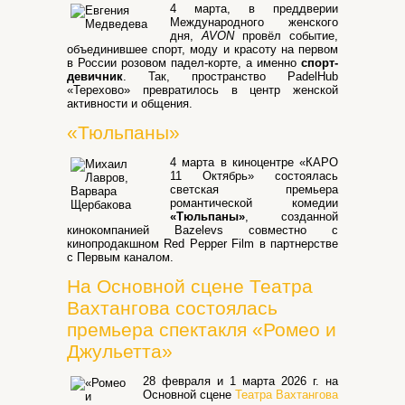
4 марта, в преддверии
Международного женского
дня,
AVON
провёл событие,
объединившее спорт, моду и красоту на первом
в России розовом падел-корте, а именно
спорт-
девичник
. Так, пространство PadelHub
«Терехово» превратилось в центр женской
активности и общения.
«Тюльпаны»
4 марта в киноцентре «КАРО
11 Октябрь» состоялась
светская премьера
романтической комедии
«Тюльпаны»
, созданной
кинокомпанией Bazelevs совместно с
кинопродакшном Red Pepper Film в партнерстве
с Первым каналом.
На Основной сцене Театра
Вахтангова состоялась
премьера спектакля «Ромео и
Джульетта»
28 февраля и 1 марта 2026 г. на
Основной сцене
Театра Вахтангова