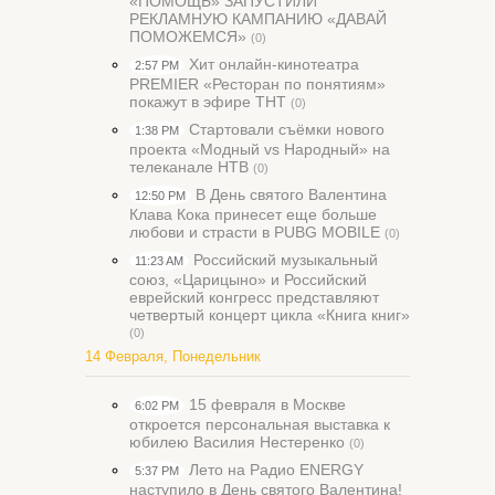
«ПОМОЩЬ» ЗАПУСТИЛИ
РЕКЛАМНУЮ КАМПАНИЮ «ДАВАЙ
ПОМОЖЕМСЯ»
(0)
Хит онлайн-кинотеатра
2:57 PM
PREMIER «Ресторан по понятиям»
покажут в эфире ТНТ
(0)
Стартовали съёмки нового
1:38 PM
проекта «Модный vs Народный» на
телеканале НТВ
(0)
В День святого Валентина
12:50 PM
Клава Кока принесет еще больше
любови и страсти в PUBG MOBILE
(0)
Российский музыкальный
11:23 AM
союз, «Царицыно» и Российский
еврейский конгресс представляют
четвертый концерт цикла «Книга книг»
(0)
14 Февраля, Понедельник
15 февраля в Москве
6:02 PM
откроется персональная выставка к
юбилею Василия Нестеренко
(0)
Лето на Радио ENERGY
5:37 PM
наступило в День святого Валентина!