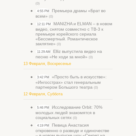
(0)
Премьера драмы «Брат во
4:55 PM
всем»
(0)
MANIZHA и ELMAN – в новом
12:11 PM
видео, снятом совместно с ТВ-3 к
премьере корейского сериала
«Бессмертный. Романтическое
заклятие»
(0)
Elliz выпустила видео на
11:29 AM
песню «Не ходи за мной»
(0)
13 Февраля, Воскресенье
«Просто быть в искусстве»:
3:42 PM
«Ингосстрах» стал генеральным
партнером Большого театра
(0)
12 Февраля, Суббота
Исследование Orbit: 70%
5:46 PM
молодых людей знакомятся в
социальных сетях
(0)
Певица Анастасия
4:19 PM
откровенно о разводе и одиночестве
– в новом выпуске шоу «Секрет на