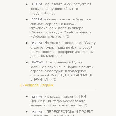
Монеточка и 2х2 запускают
4:51 PM
конкурс на лучшие «4 слова
поддержки»
(0)
«Через пять лет я буду сам
3:35 PM
снимать сериалы и кино» -
эксклюзивное интервью актера
Сергея Гилева для You-tube канала
«Субъект культуры»
(0)
На онлайн-платформе Учи.ру
1:58 PM
стартует олимпиада по финансовой
грамотности и предпринимательству
для школьников
(0)
Том Холланд и Рубен
10:07 AM
Фляйшер прибыли в Париж в рамках
европейского турне в поддержку
фильма «АНЧАРТЕД: НА КАРТАХ НЕ
ЗНАЧИТСЯ»
(0)
15 Февраля, Вторник
Культовая трилогия ТРИ
6:54 PM
ЦВЕТА Кшиштофа Кесьлевского
выйдет в прокат в кинотеатрах
(0)
«ПЕРЕКРЁСТОК» И ПРОЕКТ
4:25 PM