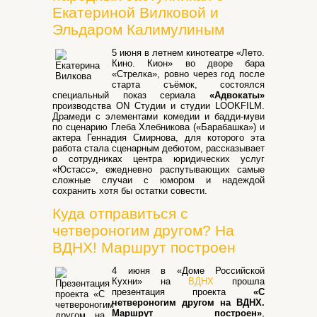
Екатериной Вилковой и
Эльдаром Калимулиным
5 июня в летнем кинотеатре «Лето.
Кино. Кион» во дворе бара
«Стрелка», ровно через год после
старта съёмок, состоялся
специальный показ сериала
«Адвокаты»
производства ON Студии и студии LOOKFILM.
Драмеди с элементами комедии и бадди-муви
по сценарию Глеба Хлебникова («Барабашка») и
актера Геннадия Смирнова, для которого эта
работа стала сценарным дебютом, рассказывает
о сотрудниках центра юридических услуг
«Юстасс», ежедневно распутывающих самые
сложные случаи с юмором и надеждой
сохранить хотя бы остатки совести.
Куда отправиться с
четвероногим другом? На
ВДНХ! Маршрут построен
4 июня в «Доме Российской
Кухни» на
ВДНХ
прошла
презентация проекта
«С
четвероногим другом на ВДНХ.
Маршрут построен»
,