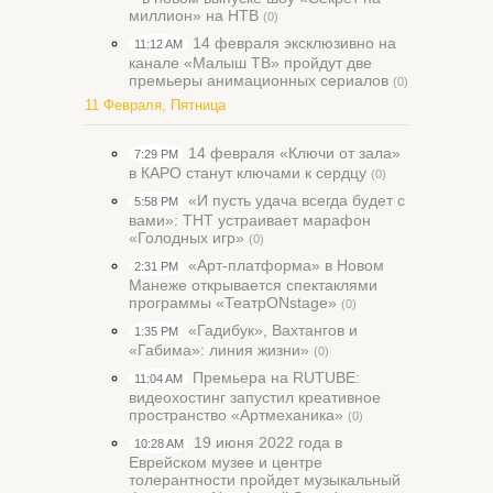
миллион» на НТВ
(0)
14 февраля эксклюзивно на
11:12 AM
канале «Малыш ТВ» пройдут две
премьеры анимационных сериалов
(0)
11 Февраля, Пятница
14 февраля «Ключи от зала»
7:29 PM
в КАРО станут ключами к сердцу
(0)
«И пусть удача всегда будет с
5:58 PM
вами»: ТНТ устраивает марафон
«Голодных игр»
(0)
«Арт-платформа» в Новом
2:31 PM
Манеже открывается спектаклями
программы «ТеатрONstage»
(0)
«Гадибук», Вахтангов и
1:35 PM
«Габима»: линия жизни»
(0)
Премьера на RUTUBE:
11:04 AM
видеохостинг запустил креативное
пространство «Артмеханика»
(0)
19 июня 2022 года в
10:28 AM
Еврейском музее и центре
толерантности пройдет музыкальный