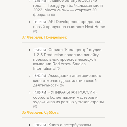
Главное автопутешествие
2:03 PM
года — ГрандТур «Байкальская миля
2022. Места силы» — стартует 20
февраля
(0)
AFI Development представит
1:19 PM
новый продукт на выставке Next Home
(0)
07 Февраля, Понедельник
Сериал “Колл-центр” студии
6:35 PM
1-2-3 Production пополнил линейку
премиальных проектов немецкой
компании Red Arrow Studios
International
(0)
Ассоциация анимационного
5:42 PM
кино отмечает десятилетие своей
деятельности
(0)
«УНИКАЛЬНАЯ РОССИЯ»
4:08 PM
собрала более тысячи мастеров и
художников из разных уголков страны
(0)
05 Февраля, Суббота
Книга о петербургском
5:05 PM