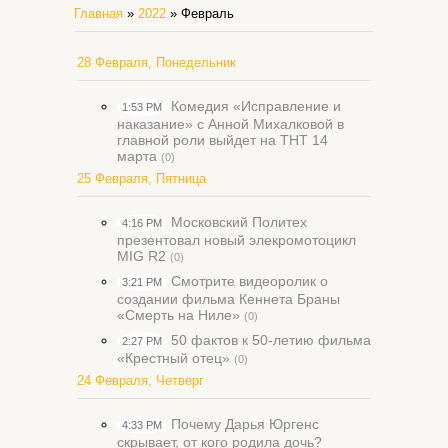
Главная
»
2022
»
Февраль
28 Февраля, Понедельник
Комедия «Исправление и
1:53 PM
наказание» с Анной Михалковой в
главной роли выйдет на ТНТ 14
марта
(0)
25 Февраля, Пятница
Московский Политех
4:16 PM
презентовал новый элекромотоцикл
MIG R2
(0)
Смотрите видеоролик о
3:21 PM
создании фильма Кеннета Браны
«Смерть на Ниле»
(0)
50 фактов к 50-летию фильма
2:27 PM
«Крестный отец»
(0)
24 Февраля, Четверг
Почему Дарья Юргенс
4:33 PM
скрывает, от кого родила дочь?