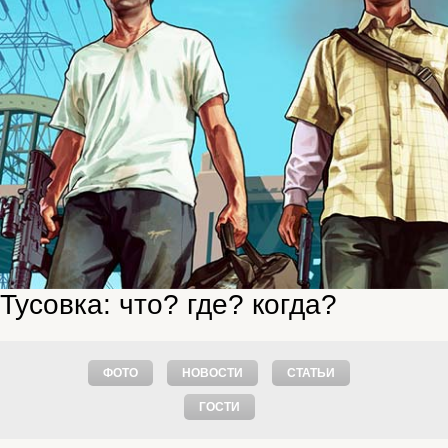
Тусовка: что? где? когда?
ФОТО
НОВОСТИ
СТАТЬИ
ГОСТИ