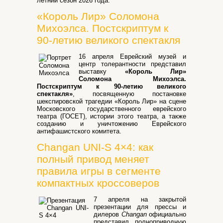
летний сезон 2026 года.
«Король Лир» Соломона
Михоэлса. Постскриптум к
90-летию великого спектакля
16 апреля Еврейский музей и
центр толерантности представил
выставку
«Король Лир»
Соломона Михоэлса.
Постскриптум к 90-летию великого
спектакля»
, посвященную постановке
шекспировской трагедии «Король Лир» на сцене
Московского государственного еврейского
театра (ГОСЕТ), истории этого театра, а также
созданию и уничтожению Еврейского
антифашистского комитета.
Changan UNI-S 4×4: как
полный привод меняет
правила игры в сегменте
компактных кроссоверов
7 апреля на закрытой
презентации для прессы и
дилеров
Changan
официально
представил полноприводную