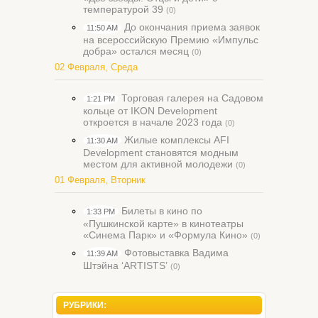
температурой 39
(0)
До окончания приема заявок
11:50 AM
на всероссийскую Премию «Импульс
добра» остался месяц
(0)
02 Февраля, Среда
Торговая галерея на Садовом
1:21 PM
кольце от IKON Development
откроется в начале 2023 года
(0)
Жилые комплексы AFI
11:30 AM
Development становятся модным
местом для активной молодежи
(0)
01 Февраля, Вторник
Билеты в кино по
1:33 PM
«Пушкинской карте» в кинотеатры
«Синема Парк» и «Формула Кино»
(0)
Фотовыставка Вадима
11:39 AM
Штэйна ‘ARTISTS’
(0)
РУБРИКИ: